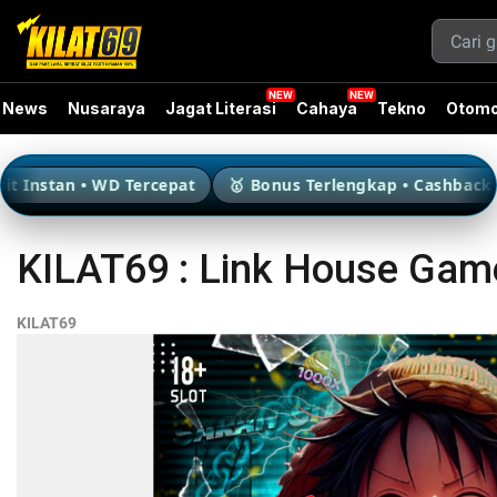
News
Nusaraya
Jagat Literasi
Cahaya
Tekno
Otomo
nstan • WD Tercepat
🥇 Bonus Terlengkap • Cashback Slot 
KILAT69 : Link House Game
KILAT69