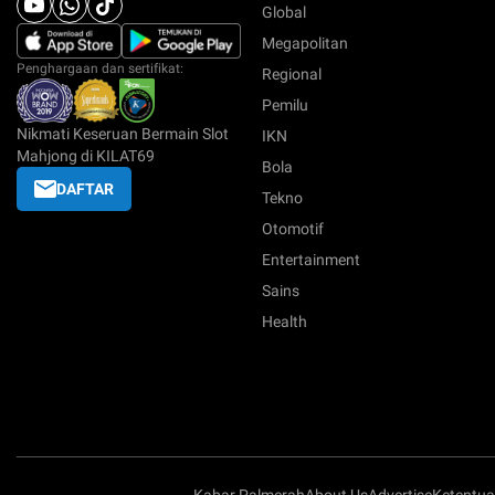
Global
Megapolitan
Penghargaan dan sertifikat:
Regional
Pemilu
Nikmati Keseruan Bermain Slot
IKN
Mahjong di KILAT69
Bola
DAFTAR
Tekno
Otomotif
Entertainment
Sains
Health