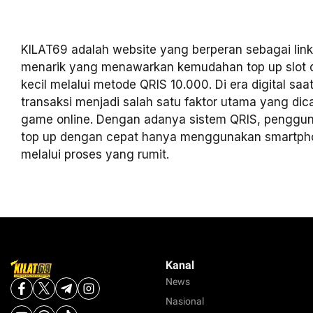
KILAT69 adalah website yang berperan sebagai li
menarik yang menawarkan kemudahan top up slot 
kecil melalui metode QRIS 10.000. Di era digital saa
transaksi menjadi salah satu faktor utama yang dic
game online. Dengan adanya sistem QRIS, penggun
top up dengan cepat hanya menggunakan smartph
melalui proses yang rumit.
Kanal
News
Nasional