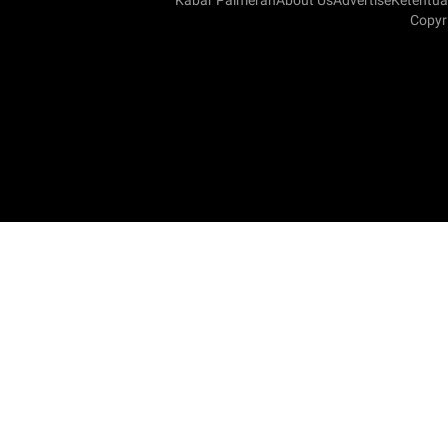
Kabar Palmerah
About Us
Advertise
Ketentu
Copyri